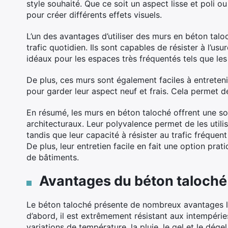
style souhaité. Que ce soit un aspect lisse et poli o
pour créer différents effets visuels.
L’un des avantages d’utiliser des murs en béton tal
trafic quotidien. Ils sont capables de résister à l’us
idéaux pour les espaces très fréquentés tels que le
De plus, ces murs sont également faciles à entreteni
pour garder leur aspect neuf et frais. Cela permet de
En résumé, les murs en béton taloché offrent une sol
architecturaux. Leur polyvalence permet de les utilise
tandis que leur capacité à résister au trafic fréquen
De plus, leur entretien facile en fait une option pra
de bâtiments.
Avantages du béton taloché 
Le béton taloché présente de nombreux avantages lors
d’abord, il est extrêmement résistant aux intempéries 
variations de température, la pluie, le gel et le dége