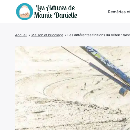
Remèdes et
Accueil
›
Maison et bricolage
›
Les différentes finitions du béton : tal
Rechercher
: