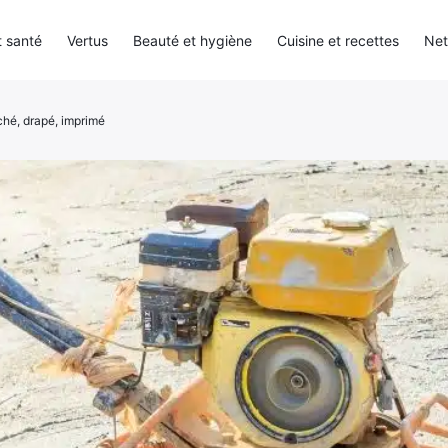
 santé
Vertus
Beauté et hygiène
Cuisine et recettes
Net
oché, drapé, imprimé