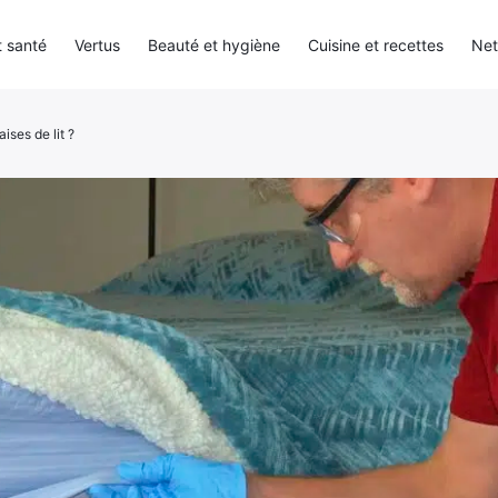
 santé
Vertus
Beauté et hygiène
Cuisine et recettes
Net
ses de lit ?