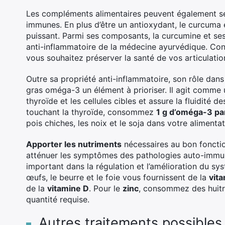
Les compléments alimentaires peuvent également ser
immunes. En plus d’être un antioxydant, le curcuma es
puissant. Parmi ses composants, la curcumine et se
anti-inflammatoire de la médecine ayurvédique. 
vous souhaitez préserver la santé de vos articulation
Outre sa propriété anti-inflammatoire, son rôle dans
gras oméga-3 un élément à prioriser. Il agit comme u
thyroïde et les cellules cibles et assure la fluidit
touchant la thyroïde, consommez
1 g d’oméga-3 par
pois chiches, les noix et le soja dans votre alimentat
Apporter les nutriments
nécessaires au bon foncti
atténuer les symptômes des pathologies auto-immunes
important dans la régulation et l’amélioration du sys
œufs, le beurre et le foie vous fournissent de la
vit
de la
vitamine D
. Pour le
zinc
, consommez des huitre
quantité requise.
Autres traitements possibles