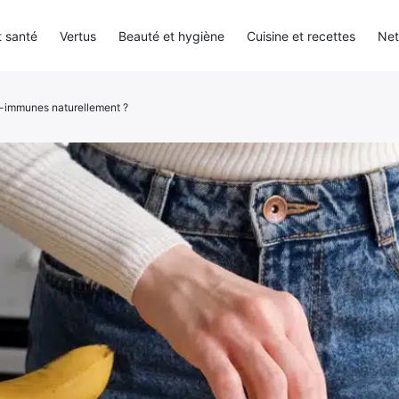
 santé
Vertus
Beauté et hygiène
Cuisine et recettes
Net
o-immunes naturellement ?