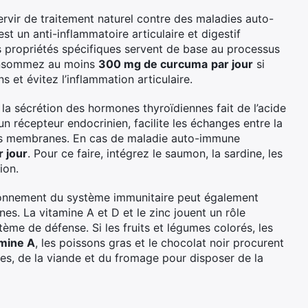
vir de traitement naturel contre des maladies auto-
t un anti-inflammatoire articulaire et digestif
s propriétés spécifiques servent de base au processus
Consommez au moins
300 mg de curcuma
par jour
si
s et évitez l’inflammation articulaire.
 la sécrétion des hormones thyroïdiennes fait de l’acide
n récepteur endocrinien, facilite les échanges entre la
é des membranes. En cas de maladie auto-immune
 jour
. Pour ce faire, intégrez le saumon, la sardine, les
ion.
onnement du système immunitaire peut également
. La vitamine A et D et le zinc jouent un rôle
tème de défense. Si les fruits et légumes colorés, les
amine A
, les poissons gras et le chocolat noir procurent
s, de la viande et du fromage pour disposer de la