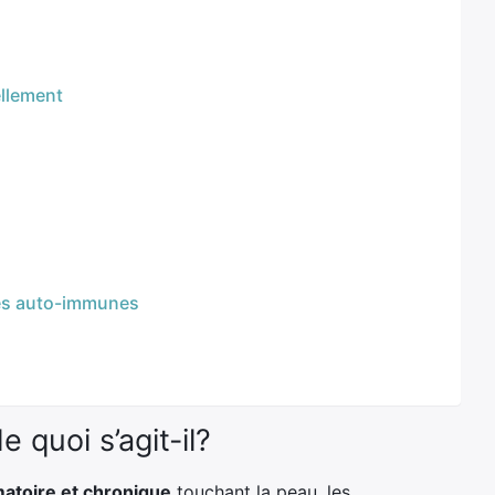
ellement
ies auto-immunes
quoi s’agit-il?
matoire et chronique
touchant la peau, les