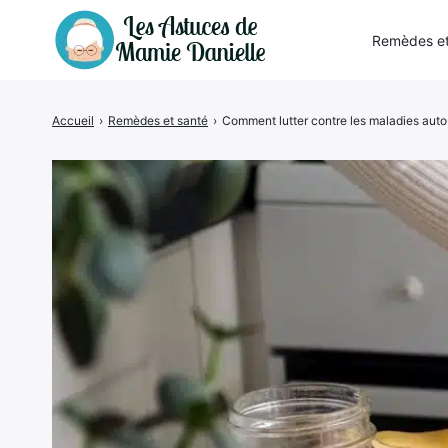
Remèdes et
Accueil
›
Remèdes et santé
›
Comment lutter contre les maladies aut
Rechercher
: