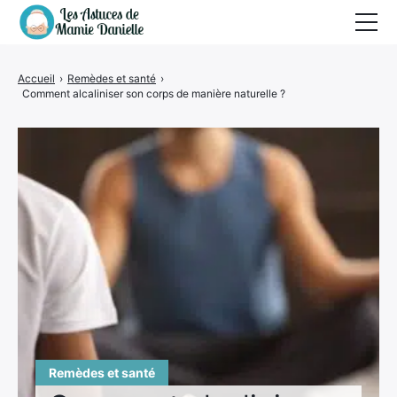
Remèdes et santé
Accueil
›
Remèdes et santé
›
Comment alcaliniser son corps de manière naturelle ?
Vertus
Beauté et hygiène
Cuisine et recettes
Nettoyage
Maison et bricolage
Jardin
Animaux
Remèdes et santé