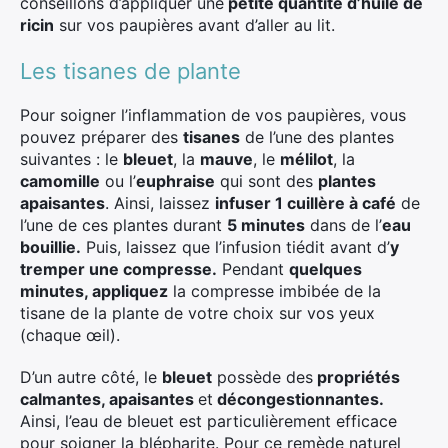
conseillons d’appliquer une
petite quantité d’huile de
ricin
sur vos paupières avant d’aller au lit.
Les tisanes de plante
Pour soigner l’inflammation de vos paupières, vous
pouvez préparer des
tisanes
de l’une des plantes
suivantes : le
bleuet
, la
mauve
, le
mélilot
, la
camomille
ou l’
euphraise
qui sont des
plantes
apaisantes
. Ainsi, laissez
infuser 1 cuillère à café
de
l’une de ces plantes durant
5 minutes
dans de l’
eau
bouillie.
Puis, laissez que l’infusion tiédit avant d’
y
tremper une compresse.
Pendant
quelques
minutes, appliquez
la compresse imbibée de la
tisane de la plante de votre choix sur vos yeux
(chaque œil).
D’un autre côté, le
bleuet
possède des
propriétés
calmantes, apaisantes
et
décongestionnantes.
Ainsi, l’eau de bleuet est particulièrement efficace
pour soigner la blépharite. Pour ce remède naturel