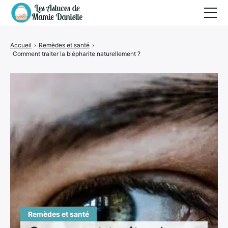
Remèdes et santé
Accueil
›
Remèdes et santé
›
Comment traiter la blépharite naturellement ?
Vertus
Beauté et hygiène
Cuisine et recettes
Nettoyage
Maison et bricolage
Jardin
Animaux
Remèdes et santé