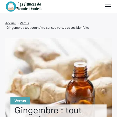
Remèdes et santé
Accueil
›
Vertus
›
Gingembre : tout connaître sur ses vertus et ses bienfaits
Vertus
Beauté et hygiène
Cuisine et recettes
Nettoyage
Maison et bricolage
Jardin
Animaux
Vertus
Gingembre : tout